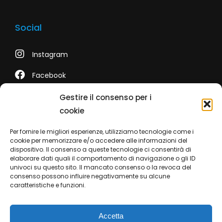
Social
Instagram
Facebook
LinkedIn
Gestire il consenso per i
cookie
Youtube
Per fornire le migliori esperienze, utilizziamo tecnologie come i
TikTok
cookie per memorizzare e/o accedere alle informazioni del
dispositivo. Il consenso a queste tecnologie ci consentirà di
elaborare dati quali il comportamento di navigazione o gli ID
univoci su questo sito. Il mancato consenso o la revoca del
consenso possono influire negativamente su alcune
Contatti
caratteristiche e funzioni.
Telefono +39 0422 350 065
Accetta