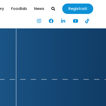
ery
Foodlab
News
Registrati