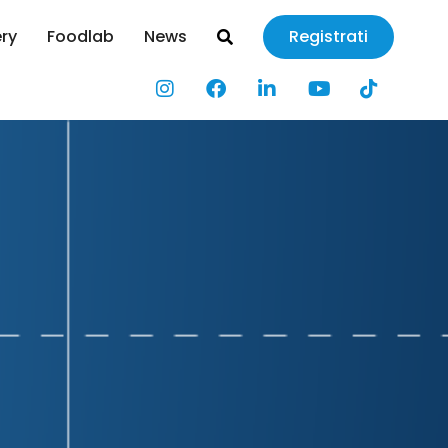
ery
Foodlab
News
Registrati