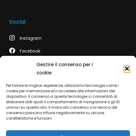
Social
Instagram
Facebook
LinkedIn
Gestire il consenso per i
cookie
Youtube
Per fornire le migliori esperienze, utilizziamo tecnologie come i
TikTok
cookie per memorizzare e/o accedere alle informazioni del
dispositivo. Il consenso a queste tecnologie ci consentirà di
elaborare dati quali il comportamento di navigazione o gli ID
univoci su questo sito. Il mancato consenso o la revoca del
consenso possono influire negativamente su alcune
Contatti
caratteristiche e funzioni.
Telefono +39 0422 350 065