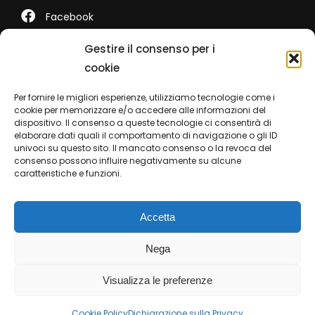
Facebook
LinkedIn
Gestire il consenso per i
cookie
Youtube
Per fornire le migliori esperienze, utilizziamo tecnologie come i
TikTok
cookie per memorizzare e/o accedere alle informazioni del
dispositivo. Il consenso a queste tecnologie ci consentirà di
elaborare dati quali il comportamento di navigazione o gli ID
univoci su questo sito. Il mancato consenso o la revoca del
consenso possono influire negativamente su alcune
Contatti
caratteristiche e funzioni.
Telefono +39 0422 350 065
Accetta
WhatsApp +39 0422 350 065
Nega
marketing@ferramentaparide.it
Visualizza le preferenze
Cookie Policy
Dichiarazione sulla Privacy