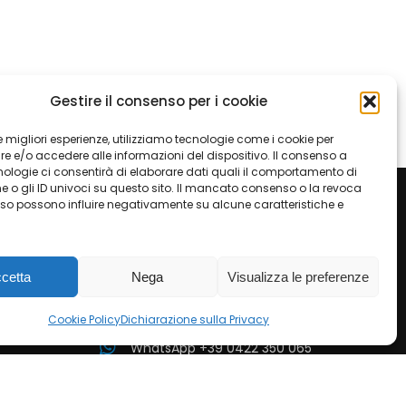
Gestire il consenso per i cookie
 le migliori esperienze, utilizziamo tecnologie come i cookie per
 e/o accedere alle informazioni del dispositivo. Il consenso a
ologie ci consentirà di elaborare dati quali il comportamento di
 o gli ID univoci su questo sito. Il mancato consenso o la revoca
so possono influire negativamente su alcune caratteristiche e
Contatti
cetta
Nega
Visualizza le preferenze
Telefono +39 0422 350 065
Cookie Policy
Dichiarazione sulla Privacy
WhatsApp +39 0422 350 065
marketing@ferramentaparide.it