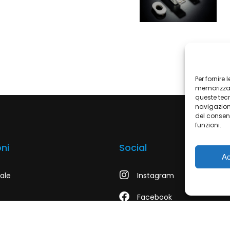
Per fornire
memorizzare
queste tecn
navigazione
del consen
funzioni.
ni
Social
Ac
dale
Instagram
Facebook
LinkedIn