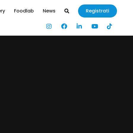
ery
Foodlab
News
Registrati