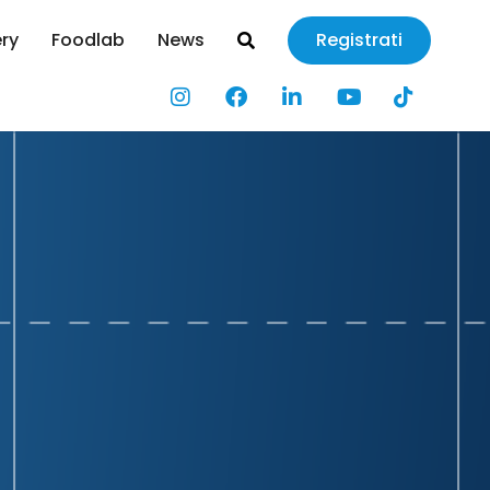
ery
Foodlab
News
Registrati