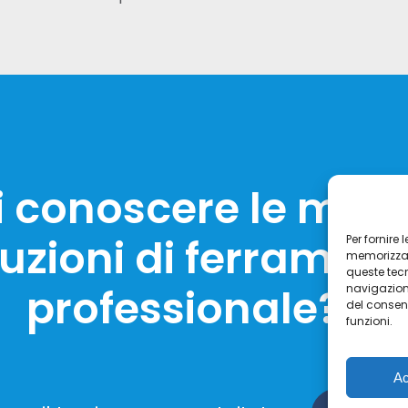
 conoscere le migli
luzioni di ferramen
Per fornire
memorizzare
queste tecn
professionale?
navigazione
del consen
funzioni.
Ac