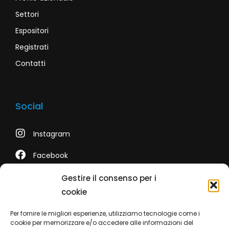
Settori
Espositori
Registrati
Contatti
Social
Instagram
Facebook
LinkedIn
Gestire il consenso per i
cookie
Youtube
Per fornire le migliori esperienze, utilizziamo tecnologie come i
TikTok
cookie per memorizzare e/o accedere alle informazioni del