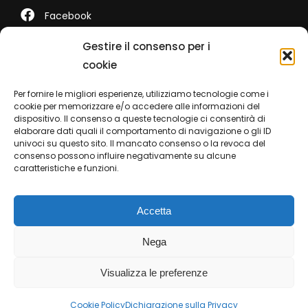
Facebook
LinkedIn
Gestire il consenso per i
cookie
Youtube
Per fornire le migliori esperienze, utilizziamo tecnologie come i
TikTok
cookie per memorizzare e/o accedere alle informazioni del
dispositivo. Il consenso a queste tecnologie ci consentirà di
elaborare dati quali il comportamento di navigazione o gli ID
univoci su questo sito. Il mancato consenso o la revoca del
consenso possono influire negativamente su alcune
Contatti
caratteristiche e funzioni.
Telefono +39 0422 350 065
Accetta
WhatsApp +39 0422 350 065
Nega
marketing@ferramentaparide.it
Visualizza le preferenze
Cookie Policy
Dichiarazione sulla Privacy