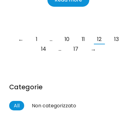
←
1
…
10
11
12
13
14
…
17
→
Categorie
All
Non categorizzato